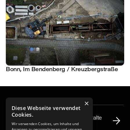
Bonn, Im Bendenberg / Kreuzbergstraße
×
Karriere
Diese Webseite verwendet
Cookies.
Werde Teil unseres Teams und gestalte
mit uns Großes – bewirb Dich jetzt!
Wir verwenden Cookies, um Inhalte und
Anzeigen zu personalisieren und unseren