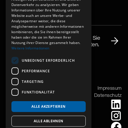
Datenverkehr zu analysieren. Wir geben
Informationen über Ihre Nutzung unserer
Website auch an unsere Werbe- und
Analysepartner weiter, die diese
möglicherweise mit anderen Informationen
Kontakt
kombinieren, die Sie ihnen bereitgestellt
Sie haben ein Bauprojekt? Nehmen Sie
haben oder die sie im Rahmen Ihrer
Nutzung ihrer Dienste gesammelt haben.
Kontakt auf und lassen Sie uns starten.
Weitere Informationen
UNBEDINGT ERFORDERLICH
PERFORMANCE
TARGETING
Impressum
FUNKTIONALITÄT
Datenschutz
ALLE AKZEPTIEREN
ALLE ABLEHNEN