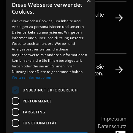
×
Karriere
Diese Webseite verwendet
Cookies.
Werde Teil unseres Teams und gestalte
mit uns Großes – bewirb Dich jetzt!
Wir verwenden Cookies, um Inhalte und
Anzeigen zu personalisieren und unseren
Datenverkehr zu analysieren. Wir geben
Informationen über Ihre Nutzung unserer
Website auch an unsere Werbe- und
Analysepartner weiter, die diese
möglicherweise mit anderen Informationen
Kontakt
kombinieren, die Sie ihnen bereitgestellt
Sie haben ein Bauprojekt? Nehmen Sie
haben oder die sie im Rahmen Ihrer
Nutzung ihrer Dienste gesammelt haben.
Kontakt auf und lassen Sie uns starten.
Weitere Informationen
UNBEDINGT ERFORDERLICH
PERFORMANCE
TARGETING
Impressum
FUNKTIONALITÄT
Datenschutz