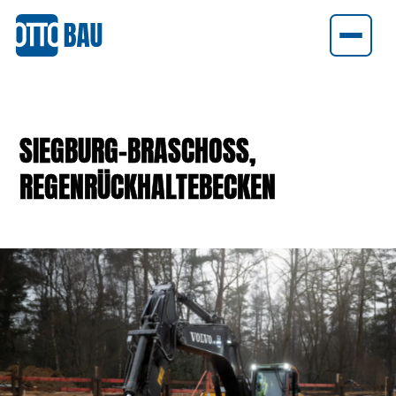
ERDBAU
KANALBAU
SIEGBURG-BRASCHOSS, R
EGENRÜCKHALTEBECKEN