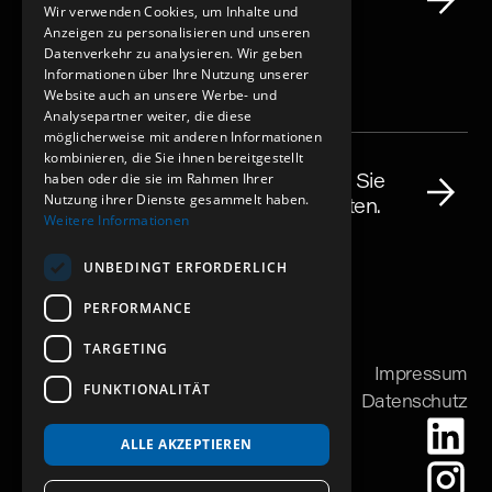
mit uns Großes – bewirb Dich jetzt!
Wir verwenden Cookies, um Inhalte und
Anzeigen zu personalisieren und unseren
Datenverkehr zu analysieren. Wir geben
Informationen über Ihre Nutzung unserer
Website auch an unsere Werbe- und
Analysepartner weiter, die diese
Kontakt
möglicherweise mit anderen Informationen
kombinieren, die Sie ihnen bereitgestellt
Sie haben ein Bauprojekt? Nehmen Sie
haben oder die sie im Rahmen Ihrer
Nutzung ihrer Dienste gesammelt haben.
Kontakt auf und lassen Sie uns starten.
Weitere Informationen
UNBEDINGT ERFORDERLICH
PERFORMANCE
TARGETING
Impressum
FUNKTIONALITÄT
Datenschutz
ALLE AKZEPTIEREN