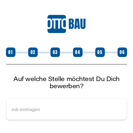
01
02
03
04
05
06
Auf welche Stelle möchtest Du Dich
bewerben?